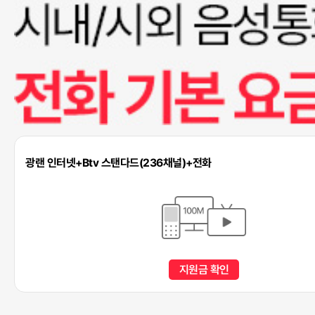
광랜 인터넷+Btv 스탠다드(236채널)+전화
지원금 확인