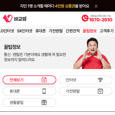
LG인터넷
SK인터넷
휴대폰
가전렌탈
간편견적
꿀팁정보
고객후기
꿀팁정보
통신 · 렌탈은 기본이에요 생활에 꼭 필요한
정보까지 알려드려요
전체보기
인터넷
휴대폰
가전렌탈
생활꿀팁