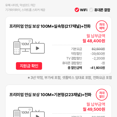
유해 사이트, 악성코드 차단
WiFi
휴대폰 결합
기가와이파이, 스마트홈 스피커 제공
최대
프리미엄 안심 보상 100M+실속형(217채널)+전화
혜택
월 납부금액
월 48,400원
기본요금
82,500원
약정할인
-39,600원
TV 결합할인
-2,200원
휴대폰 결합할인
-원
지원금 확인
총 할인금액
-41,800원
※ 3년 약정, 부가세 포함, 셋톱박스 임대료 포함, 전화요금 포함
최대
프리미엄 안심 보상 100M+기본형(223채널)+전화
할인
월 납부금액
월 49,500원