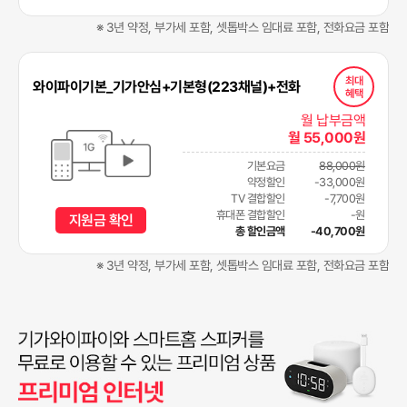
※ 3년 약정, 부가세 포함, 셋톱박스 임대료 포함, 전화요금 포함
최대
와이파이기본_기가안심+기본형(223채널)+전화
혜택
월 납부금액
월 55,000원
기본요금
88,000원
약정할인
-33,000원
TV 결합할인
-7,700원
휴대폰 결합할인
-원
지원금 확인
총 할인금액
-40,700원
※ 3년 약정, 부가세 포함, 셋톱박스 임대료 포함, 전화요금 포함