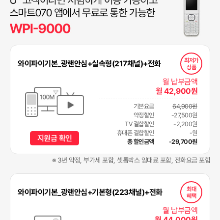
최저가
와이파이기본_광랜안심+실속형(217채널)+전화
상품
월 납부금액
월 42,900원
기본요금
64,900원
약정할인
-27,500원
TV 결합할인
-2,200원
휴대폰 결합할인
-원
지원금 확인
총 할인금액
-29,700원
※ 3년 약정, 부가세 포함, 셋톱박스 임대료 포함, 전화요금 포함
최대
와이파이기본_광랜안심+기본형(223채널)+전화
혜택
월 납부금액
월 44,000원