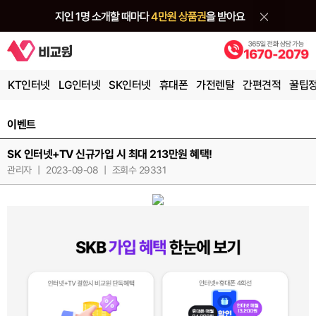
KT인터넷
LG인터넷
SK인터넷
휴대폰
가전렌탈
간편견적
꿀팁
이벤트
SK 인터넷+TV 신규가입 시 최대 213만원 혜택!
관리자
|
2023-09-08
|
조회수 29331