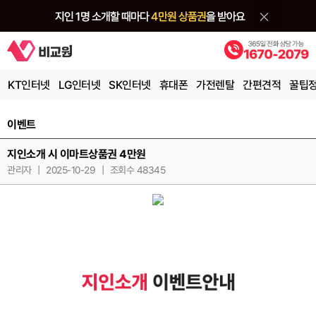
KT인터넷
LG인터넷
SK인터넷
휴대폰
가전렌탈
간편견적
꿀팁
이벤트
지인소개 시 이마트상품권 4만원
관리자
|
2025-10-29
|
조회수 48345