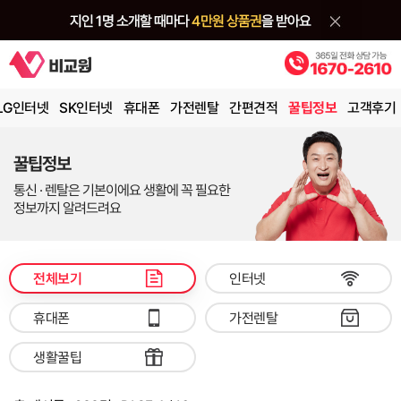
LG인터넷
SK인터넷
휴대폰
가전렌탈
간편견적
꿀팁정보
고객후기
꿀팁정보
통신 · 렌탈은 기본이에요 생활에 꼭 필요한
정보까지 알려드려요
전체보기
인터넷
휴대폰
가전렌탈
생활꿀팁