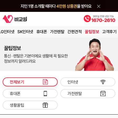
LG인터넷
SK인터넷
휴대폰
가전렌탈
간편견적
꿀팁정보
고객후기
꿀팁정보
통신 · 렌탈은 기본이에요 생활에 꼭 필요한
정보까지 알려드려요
전체보기
인터넷
휴대폰
가전렌탈
생활꿀팁