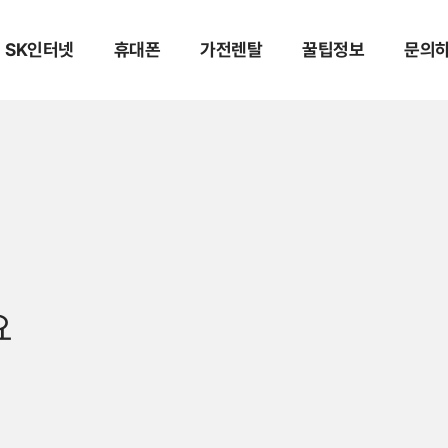
SK인터넷
휴대폰
가전렌탈
꿀팁정보
문의
요