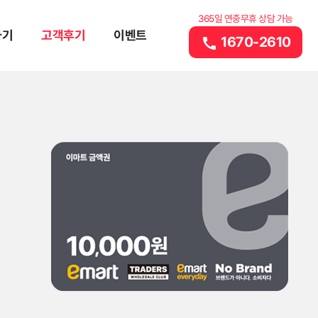
365일 연중무휴 상담 가능
하기
고객후기
이벤트
1670-2610
call