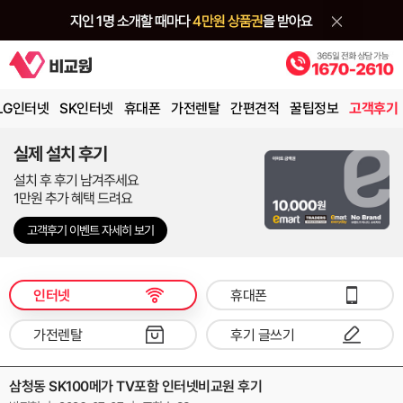
LG인터넷
SK인터넷
휴대폰
가전렌탈
간편견적
꿀팁정보
고객후기
실제 설치 후기
설치 후 후기 남겨주세요
1만원 추가 혜택 드려요
고객후기 이벤트 자세히 보기
인터넷
휴대폰
가전렌탈
후기 글쓰기
삼청동 SK100메가 TV포함 인터넷비교원 후기