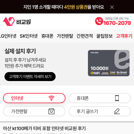
LG인터넷
SK인터넷
휴대폰
가전렌탈
간편견적
꿀팁정보
고객후기
실제 설치 후기
설치 후 후기 남겨주세요
1만원 추가 혜택 드려요
고객후기 이벤트 자세히 보기
인터넷
휴대폰
가전렌탈
후기 글쓰기
아산 kt100메가 티비 포함 인터넷 비교원 후기