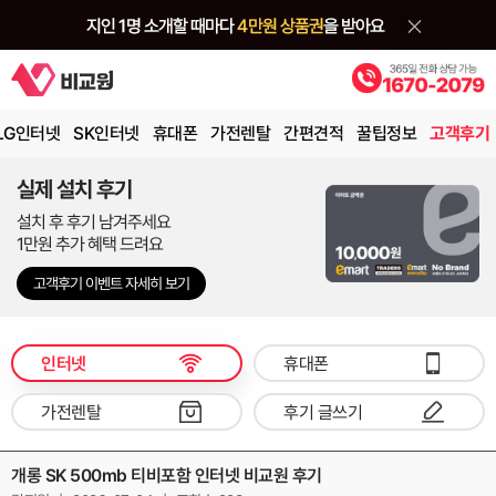
LG인터넷
SK인터넷
휴대폰
가전렌탈
간편견적
꿀팁정보
고객후기
실제 설치 후기
설치 후 후기 남겨주세요
1만원 추가 혜택 드려요
고객후기 이벤트 자세히 보기
인터넷
휴대폰
가전렌탈
후기 글쓰기
개롱 SK 500mb 티비포함 인터넷 비교원 후기