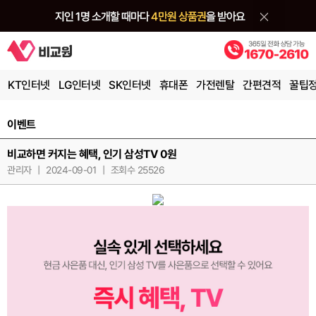
KT인터넷
LG인터넷
SK인터넷
휴대폰
가전렌탈
간편견적
꿀팁
이벤트
비교하면 커지는 혜택, 인기 삼성TV 0원
관리자
|
2024-09-01
|
조회수 25526