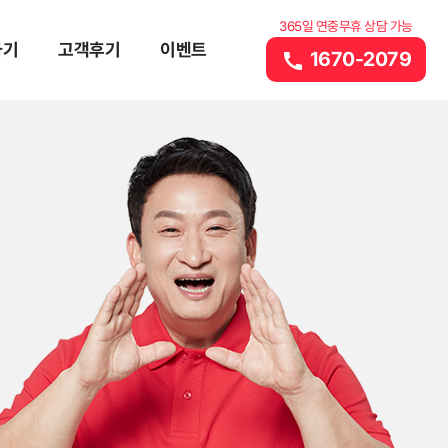
365일 연중무휴 상담 가능
하기
고객후기
이벤트
1670-2079
call