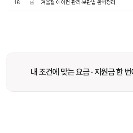
18
겨울철 에어컨 관리·보관법 완벽정리