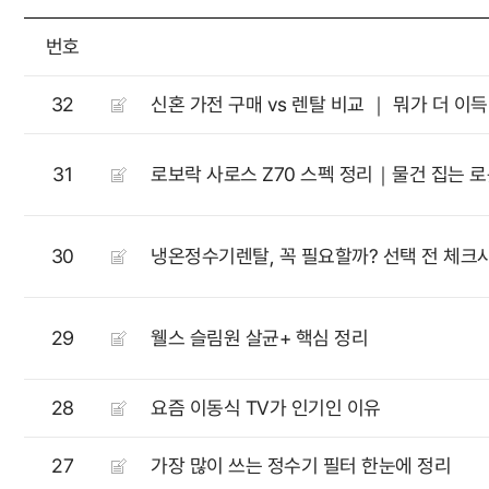
번호
32
신혼 가전 구매 vs 렌탈 비교 ｜ 뭐가 더 이
31
로보락 사로스 Z70 스펙 정리｜물건 집는 
30
냉온정수기렌탈, 꼭 필요할까? 선택 전 체크
29
웰스 슬림원 살균+ 핵심 정리
28
요즘 이동식 TV가 인기인 이유
27
가장 많이 쓰는 정수기 필터 한눈에 정리