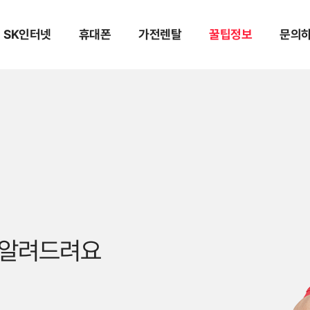
SK인터넷
휴대폰
가전렌탈
꿀팁정보
문의
 알려드려요