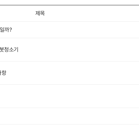
제목
득일까?
로봇청소기
사항