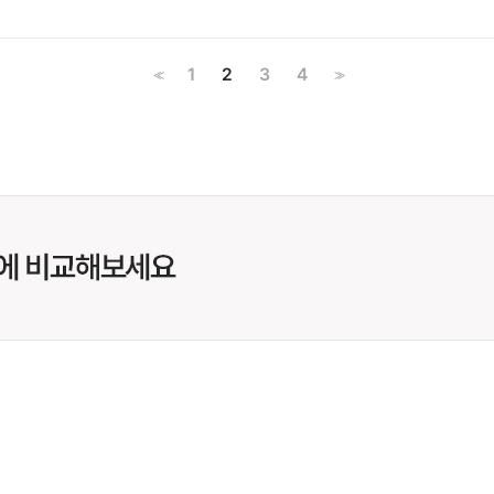
1
2
3
4
<<
>>