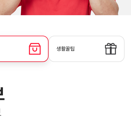
생활꿀팁
보
보