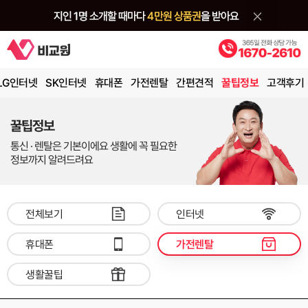
LG인터넷
SK인터넷
휴대폰
가전렌탈
간편견적
꿀팁정보
고객후기
꿀팁정보
통신 · 렌탈은 기본이에요 생활에 꼭 필요한
정보까지 알려드려요
전체보기
인터넷
휴대폰
가전렌탈
생활꿀팁