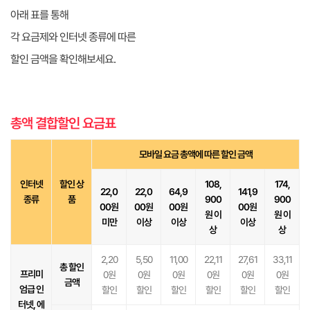
아래 표를 통해
각 요금제와 인터넷 종류에 따른
할인 금액을 확인해보세요.
총액 결합할인 요금표
모바일 요금 총액에 따른 할인 금액
인터넷
할인 상
108,
174,
22,0
22,0
64,9
141,9
종류
품
900
900
00원
00원
00원
00원
원 이
원 이
미만
이상
이상
이상
상
상
2,20
5,50
11,00
22,11
27,61
33,11
총 할인
프리미
0원
0원
0원
0원
0원
0원
금액
엄급 인
할인
할인
할인
할인
할인
할인
터넷, 에