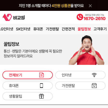
LG인터넷
SK인터넷
휴대폰
가전렌탈
간편견적
꿀팁정보
고객후기
꿀팁정보
통신 · 렌탈은 기본이에요 생활에 꼭 필요한
정보까지 알려드려요
전체보기
인터넷
휴대폰
가전렌탈
생활꿀팁