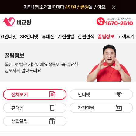
LG인터넷
SK인터넷
휴대폰
가전렌탈
간편견적
꿀팁정보
고객후기
꿀팁정보
통신 · 렌탈은 기본이에요 생활에 꼭 필요한
정보까지 알려드려요
전체보기
인터넷
휴대폰
가전렌탈
생활꿀팁