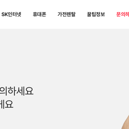
SK인터넷
휴대폰
가전렌탈
꿀팁정보
문의
문의하세요
게요