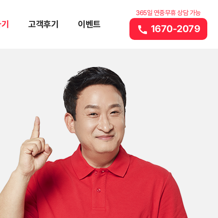
365일 연중무휴 상담 가능
하기
고객후기
이벤트
1670-2079
call