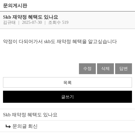
문의게시판
Skb 재약정 혜택도 있나요
김규태
|
2025-07-30
|
조회수 519
약정이 다되어가서 skb도 재약정 혜택을 알고싶습니다
수정
삭제
답변
목록
글쓰기
Skb 재약정 혜택도 있나요
문의글 회신