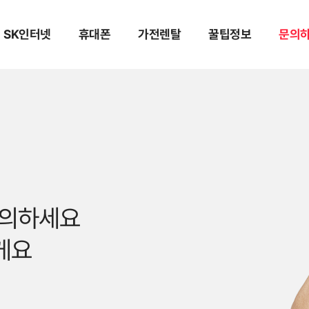
SK인터넷
휴대폰
가전렌탈
꿀팁정보
문의
문의하세요
게요