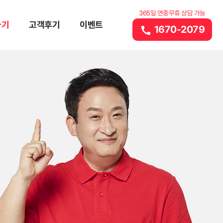
365일 연중무휴 상담 가능
하기
고객후기
이벤트
1670-2079
call